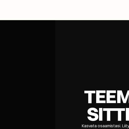
Tuote
Hinnoittelu
Mei
TEEM
SITT
Kasvata osaamistasi. Liity