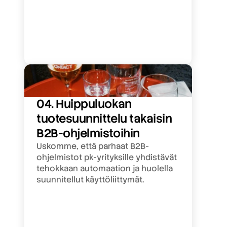
04. Huippuluokan 
tuotesuunnittelu takaisin 
B2B-ohjelmistoihin
Uskomme, että parhaat B2B-
ohjelmistot pk-yrityksille yhdistävät 
tehokkaan automaation ja huolella 
suunnitellut käyttöliittymät.