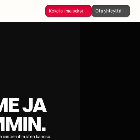
Kirjaudu sisään
Kokeile ilmaiseksi
Ota yhteyttä
 JA 
MMIN.
a siistien ihmisten kanssa.