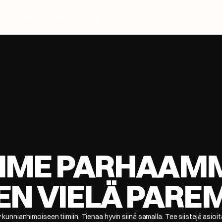
Select Language
stä
Artikkelit
Ura meillä
Ota yhteyttä
ME PARHAAMME
EN VIELÄ PARE
 kunnianhimoiseen tiimiin. Tienaa hyvin siinä samalla. Tee siistejä asioit